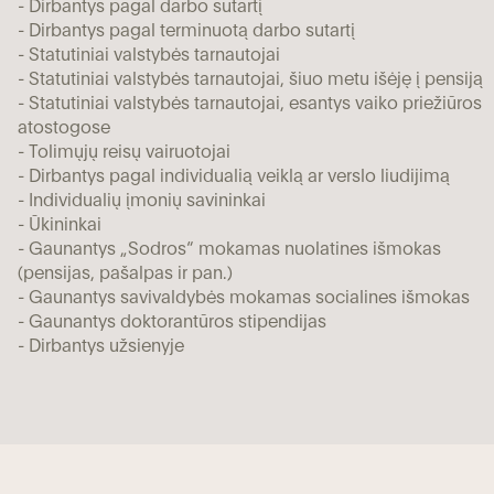
- Dirbantys pagal darbo sutartį
- Dirbantys pagal terminuotą darbo sutartį
- Statutiniai valstybės tarnautojai
- Statutiniai valstybės tarnautojai, šiuo metu išėję į pensiją
- Statutiniai valstybės tarnautojai, esantys vaiko priežiūros
atostogose
- Tolimųjų reisų vairuotojai
- Dirbantys pagal individualią veiklą ar verslo liudijimą
- Individualių įmonių savininkai
- Ūkininkai
- Gaunantys „Sodros“ mokamas nuolatines išmokas
(pensijas, pašalpas ir pan.)
- Gaunantys savivaldybės mokamas socialines išmokas
- Gaunantys doktorantūros stipendijas
- Dirbantys užsienyje