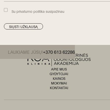
Su privatumo politika susipažinau
LAUKIAME JŪSŲ!
+370 613 62286
APIE MUS
GYDYTOJAI
KAINOS
MOKYMAI
KONTAKTAI